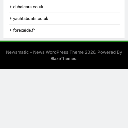
dubaicars.co.uk
yachtsboats.co.uk
forexaide.fr
Newsmatic - News WordPress Theme 2026. Powered By
.
BlazeThemes