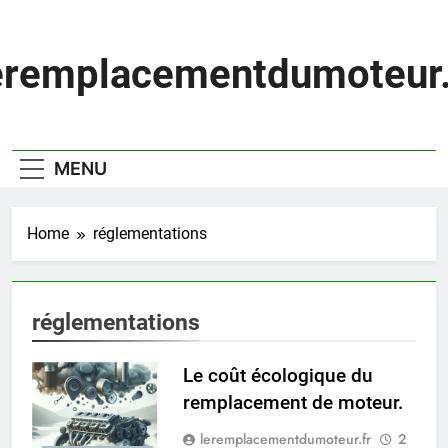
Skip
to
content
eremplacementdumoteur.
MENU
Home
réglementations
réglementations
Le coût écologique du
remplacement de moteur.
leremplacementdumoteur.fr
2