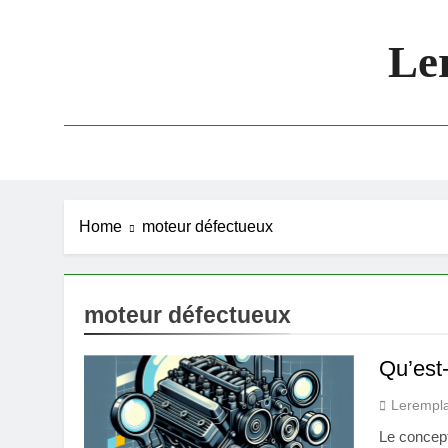
Skip
to
Le
content
Home
moteur défectueux
moteur défectueux
Qu’est-
Lerempl
Le concept