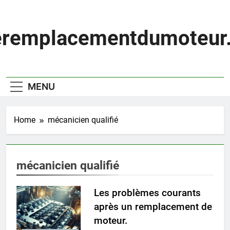
Skip
to
content
eremplacementdumoteur.
MENU
Home
mécanicien qualifié
mécanicien qualifié
Les problèmes courants
après un remplacement de
moteur.