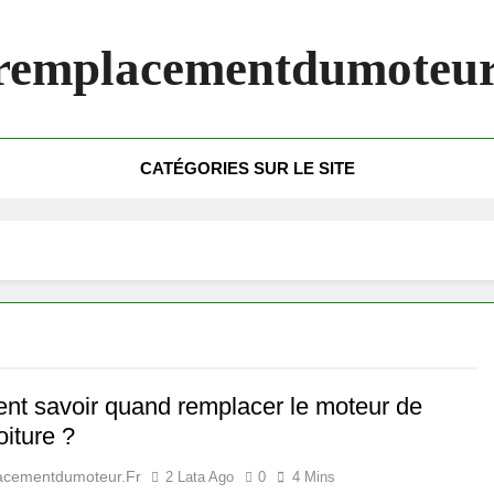
remplacementdumoteur
CATÉGORIES SUR LE SITE
t savoir quand remplacer le moteur de
oiture ?
acementdumoteur.fr
2 Lata Ago
0
4 Mins