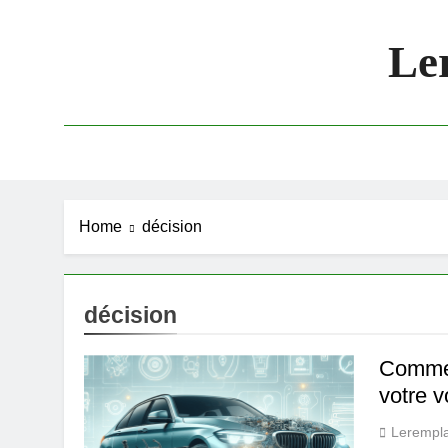
Skip
to
Le
content
Home
décision
décision
Commen
votre v
Lerempl